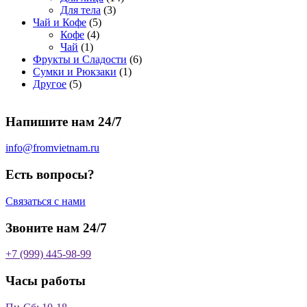
о
а
р
3
а
о
4
Для тела
3
5
в
р
о
т
р
в
т
Чай и Кофе
5
4
т
а
о
в
о
о
а
о
Кофе
4
1
т
о
р
в
в
в
р
в
Чай
1
т
о
в
а
о
а
6
Фрукты и Сладости
6
о
в
а
р
в
р
1
т
Сумки и Рюкзаки
1
5
в
а
р
а
о
т
о
Другое
5
т
а
р
о
в
о
в
о
р
а
в
в
а
Напишите нам 24/7
в
а
р
а
р
о
р
в
info@fromvietnam.ru
о
в
Есть вопросы?
Связаться с нами
Звоните нам 24/7
+7 (999) 445-98-99
Часы работы