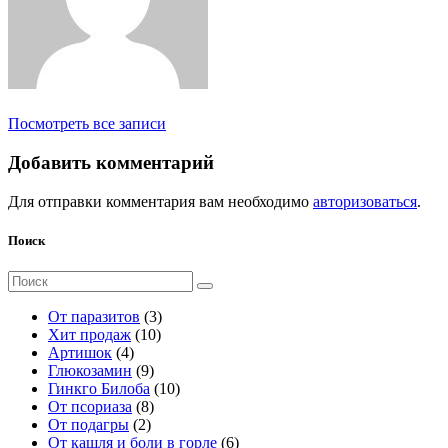
Посмотреть все записи
Добавить комментарий
Для отправки комментария вам необходимо
авторизоваться
.
Поиск
Поиск
для:
3
От паразитов
3
1
т
Хит продаж
10
4
0
о
Артишок
4
т
9
т
в
Глюкозамин
9
о
т
о
а
1
Гинкго Билоба
10
в
о
8
в
р
0
От псориаза
8
а
2
в
т
а
а
т
От подагры
2
р
т
а
о
р
о
6
От кашля и боли в горле
6