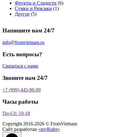
т
о
в
а
о
а
6
Фрукты и Сладости
6
о
в
а
р
в
р
1
т
Сумки и Рюкзаки
1
5
в
а
р
а
о
т
о
Другое
5
т
а
р
о
в
о
в
о
р
а
в
в
а
Напишите нам 24/7
в
а
р
а
р
о
р
в
info@fromvietnam.ru
о
в
Есть вопросы?
Связаться с нами
Звоните нам 24/7
+7 (999) 445-98-99
Часы работы
Пн-Сб: 10-18
Copyright 2016-2026 © FromVietnam
Сайт разработан
«myRuler»