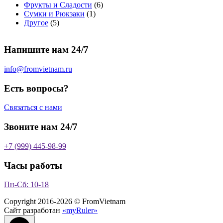
т
о
в
а
о
а
6
Фрукты и Сладости
6
о
в
а
р
в
р
1
т
Сумки и Рюкзаки
1
5
в
а
р
а
о
т
о
Другое
5
т
а
р
о
в
о
в
о
р
а
в
в
а
Напишите нам 24/7
в
а
р
а
р
о
р
в
info@fromvietnam.ru
о
в
Есть вопросы?
Связаться с нами
Звоните нам 24/7
+7 (999) 445-98-99
Часы работы
Пн-Сб: 10-18
Copyright 2016-2026 © FromVietnam
Сайт разработан
«myRuler»