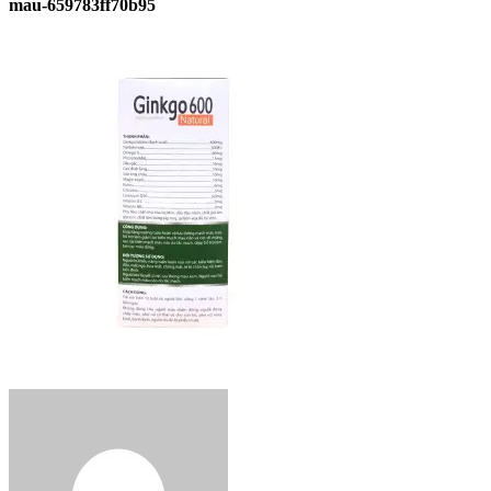
mau-659783ff70b95