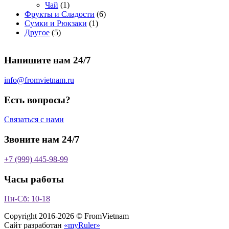
1
т
о
р
в
в
в
р
в
Чай
1
т
о
в
а
о
а
6
Фрукты и Сладости
6
о
в
а
р
в
р
1
т
Сумки и Рюкзаки
1
5
в
а
р
а
о
т
о
Другое
5
т
а
р
о
в
о
в
о
р
а
в
в
а
Напишите нам 24/7
в
а
р
а
р
о
р
в
info@fromvietnam.ru
о
в
Есть вопросы?
Связаться с нами
Звоните нам 24/7
+7 (999) 445-98-99
Часы работы
Пн-Сб: 10-18
Copyright 2016-2026 © FromVietnam
Сайт разработан
«myRuler»