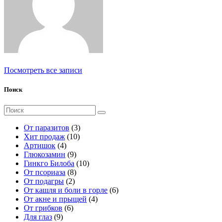
Посмотреть все записи
Поиск
Поиск
для:
3
От паразитов
3
1
т
Хит продаж
10
4
0
о
Артишок
4
т
9
т
в
Глюкозамин
9
о
т
о
а
1
Гинкго Билоба
10
в
о
8
в
р
0
От псориаза
8
а
2
в
т
а
а
т
От подагры
2
р
т
а
о
р
о
6
От кашля и боли в горле
6
а
о
р
в
о
в
4
т
От акне и прыщей
4
6
в
о
а
в
а
т
о
От грибков
6
9
т
а
в
р
р
о
в
Для глаз
9