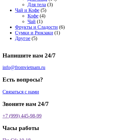
о
а
р
3
а
о
4
Для тела
3
5
в
р
о
т
р
в
т
Чай и Кофе
5
4
т
а
о
в
о
о
а
о
Кофе
4
1
т
о
р
в
в
в
р
в
Чай
1
т
о
в
а
о
а
6
Фрукты и Сладости
6
о
в
а
р
в
р
1
т
Сумки и Рюкзаки
1
5
в
а
р
а
о
т
о
Другое
5
т
а
р
о
в
о
в
о
р
а
в
в
а
Напишите нам 24/7
в
а
р
а
р
о
р
в
info@fromvietnam.ru
о
в
Есть вопросы?
Связаться с нами
Звоните нам 24/7
+7 (999) 445-98-99
Часы работы