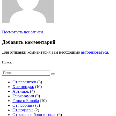
Посмотреть все записи
Добавить комментарий
Для отправки комментария вам необходимо
авторизоваться
.
Поиск
Поиск
для:
3
От паразитов
3
1
т
Хит продаж
10
4
0
о
Артишок
4
т
9
т
в
Глюкозамин
9
о
т
о
а
1
Гинкго Билоба
10
в
о
8
в
р
0
От псориаза
8
а
2
в
т
а
а
т
От подагры
2
р
т
а
о
р
о
6
От кашля и боли в горле
6