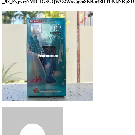
_98_Fvjwry7MD1fGSGQWO2WxCg0o8KB5i48f1TbNkNRpSD