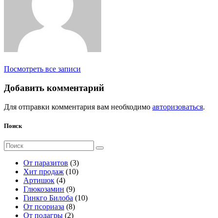
Посмотреть все записи
Добавить комментарий
Для отправки комментария вам необходимо
авторизоваться
.
Поиск
Поиск
для:
3
От паразитов
3
1
т
Хит продаж
10
4
0
о
Артишок
4
т
9
т
в
Глюкозамин
9
о
т
о
а
1
Гинкго Билоба
10
в
о
8
в
р
0
От псориаза
8
а
2
в
т
а
а
т
От подагры
2