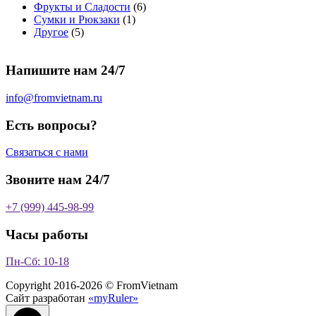
т
о
в
а
о
а
6
Фрукты и Сладости
6
о
в
а
р
в
р
1
т
Сумки и Рюкзаки
1
5
в
а
р
а
о
т
о
Другое
5
т
а
р
о
в
о
в
о
р
а
в
в
а
Напишите нам 24/7
в
а
р
а
р
о
р
в
info@fromvietnam.ru
о
в
Есть вопросы?
Связаться с нами
Звоните нам 24/7
+7 (999) 445-98-99
Часы работы
Пн-Сб: 10-18
Copyright 2016-2026 © FromVietnam
Сайт разработан
«myRuler»