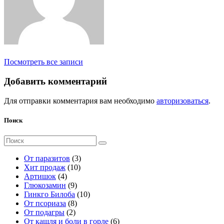
Посмотреть все записи
Добавить комментарий
Для отправки комментария вам необходимо
авторизоваться
.
Поиск
Поиск
для:
3
От паразитов
3
1
т
Хит продаж
10
4
0
о
Артишок
4
т
9
т
в
Глюкозамин
9
о
т
о
а
1
Гинкго Билоба
10
в
о
8
в
р
0
От псориаза
8
а
2
в
т
а
а
т
От подагры
2
р
т
а
о
р
о
6
От кашля и боли в горле
6