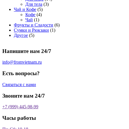
о
а
р
3
а
о
4
Для тела
3
5
в
р
о
т
р
в
т
Чай и Кофе
5
4
т
а
о
в
о
о
а
о
Кофе
4
1
т
о
р
в
в
в
р
в
Чай
1
т
о
в
а
о
а
6
Фрукты и Сладости
6
о
в
а
р
в
р
1
т
Сумки и Рюкзаки
1
5
в
а
р
а
о
т
о
Другое
5
т
а
р
о
в
о
в
о
р
а
в
в
а
Напишите нам 24/7
в
а
р
а
р
о
р
в
info@fromvietnam.ru
о
в
Есть вопросы?
Связаться с нами
Звоните нам 24/7
+7 (999) 445-98-99
Часы работы