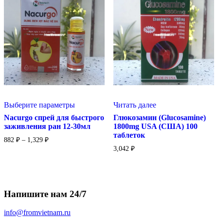
Этот
Выберите параметры
Читать далее
товар
имеет
Nacurgo спрей для быстрого
Глюкозамин (Glucosamine)
несколько
заживления ран 12-30мл
1800mg USA (США) 100
вариаций.
таблеток
Диапазон
882
₽
–
1,329
₽
Опции
цен:
можно
3,042
₽
882 ₽
выбрать
–
на
1,329 ₽
странице
товара.
Напишите нам 24/7
info@fromvietnam.ru