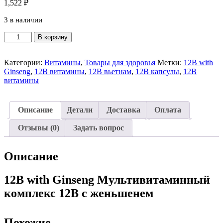
1,522
₽
3 в наличии
Количество
В корзину
товара
12B
with
Категории:
Витамины
,
Товары для здоровья
Метки:
12B with
Ginseng
Ginseng
,
12B витамины
,
12B вьетнам
,
12B капсулы
,
12В
Мультивитаминный
витамины
комплекс
12В
с
Описание
Детали
Доставка
Оплата
женьшенем
100
Отзывы (0)
Задать вопрос
капсул
Описание
12B with Ginseng Мультивитаминный
комплекс 12В с женьшенем
Похожие