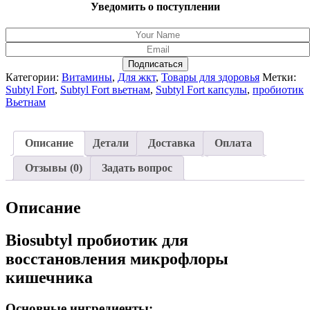
Уведомить о поступлении
Подписаться
Категории:
Витамины
,
Для жкт
,
Товары для здоровья
Метки:
Subtyl Fort
,
Subtyl Fort вьетнам
,
Subtyl Fort капсулы
,
пробиотик
Вьетнам
Описание
Детали
Доставка
Оплата
Отзывы (0)
Задать вопрос
Описание
Biosubtyl пробиотик для
восстановления микрофлоры
кишечника
Основные ингредиенты: