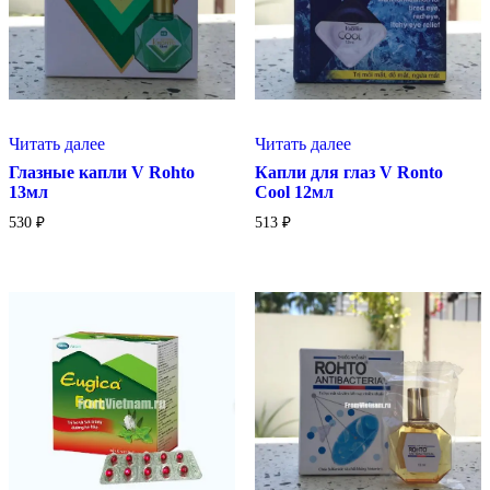
Читать далее
Читать далее
Глазные капли V Rohto
Капли для глаз V Ronto
13мл
Cool 12мл
530
₽
513
₽