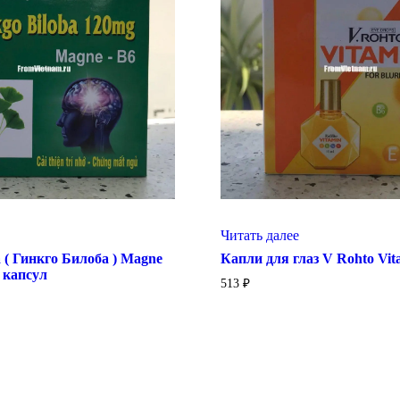
Читать далее
a ( Гинкго Билоба ) Magne
Капли для глаз V Rohto Vit
 капсул
513
₽