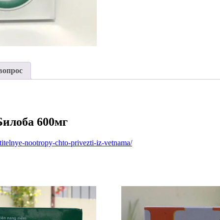
вопрос
Билоба 600мг
titelnye-nootropy-chto-privezti-iz-vetnama/