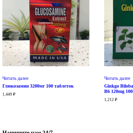
Читать далее
Читать далее
Глюкозамин 3200мг 100 таблеток
Ginkgo Bilob
B6 120mg 100
1,449
₽
1,212
₽
Напишите нам 24/7