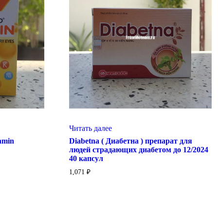
Читать далее
amin
Diabetna ( Диабетна ) препарат для
людей страдающих диабетом до 12/2024
40 капсул
1,071
₽