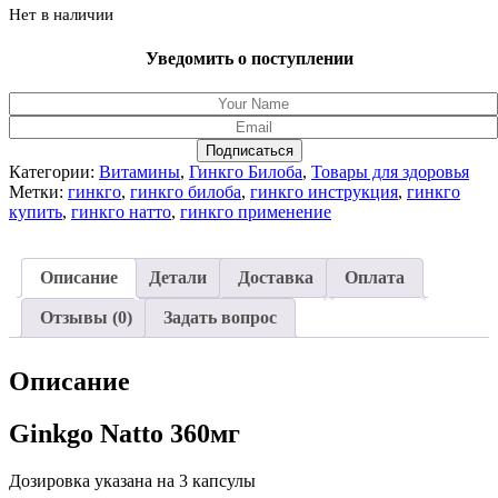
Нет в наличии
Уведомить о поступлении
Подписаться
Категории:
Витамины
,
Гинкго Билоба
,
Товары для здоровья
Метки:
гинкго
,
гинкго билоба
,
гинкго инструкция
,
гинкго
купить
,
гинкго натто
,
гинкго применение
Описание
Детали
Доставка
Оплата
Отзывы (0)
Задать вопрос
Описание
Ginkgo Natto 360мг
Дозировка указана на 3 капсулы