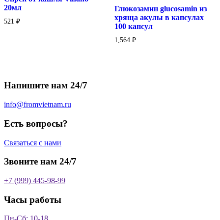
glucosamin
20мл
Глюкозамин glucosamin из
из
хряща акулы в капсулах
хряща
521
₽
100 капсул
акулы
в
1,564
₽
капсулах
100
капсул
Напишите нам 24/7
info@fromvietnam.ru
Есть вопросы?
Связаться с нами
Звоните нам 24/7
+7 (999) 445-98-99
Часы работы
Пн-Сб: 10-18