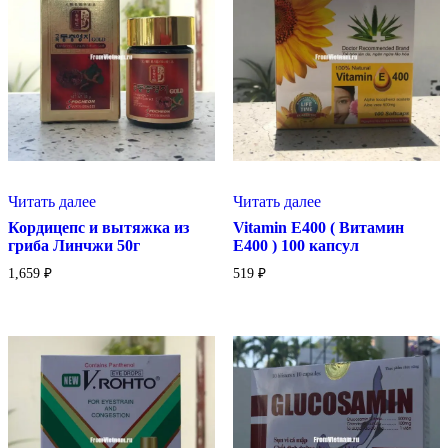
Читать далее
Читать далее
Кордицепс и вытяжка из
Vitamin E400 ( Витамин
гриба Линчжи 50г
Е400 ) 100 капсул
1,659
₽
519
₽