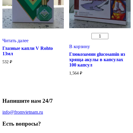
Количество
Читать далее
товара
Глюкозамин
В корзину
Глазные капли V Rohto
glucosamin
13мл
Глюкозамин glucosamin из
из
хряща акулы в капсулах
хряща
532
₽
100 капсул
акулы
в
1,564
₽
капсулах
100
капсул
Напишите нам 24/7
info@fromvietnam.ru
Есть вопросы?