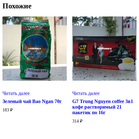
Похожие
Читать далее
Читать далее
G7 Trung Nguyen coffee 3в1
Зеленый чай Bao Ngan 70г
кофе растворимый 21
183
₽
пакетик по 16г
314
₽