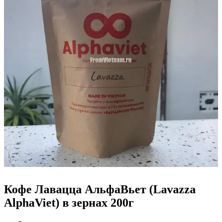
Кофе Лавацца АльфаВьет (Lavazza
AlphaViet) в зернах 200г