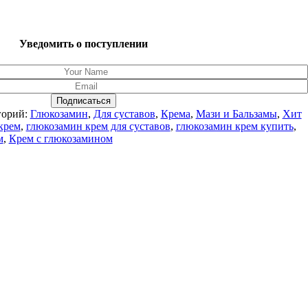
Уведомить о поступлении
Подписаться
горий:
Глюкозамин
,
Для суставов
,
Крема
,
Мази и Бальзамы
,
Хит
крем
,
глюкозамин крем для суставов
,
глюкозамин крем купить
,
м
,
Крем с глюкозамином