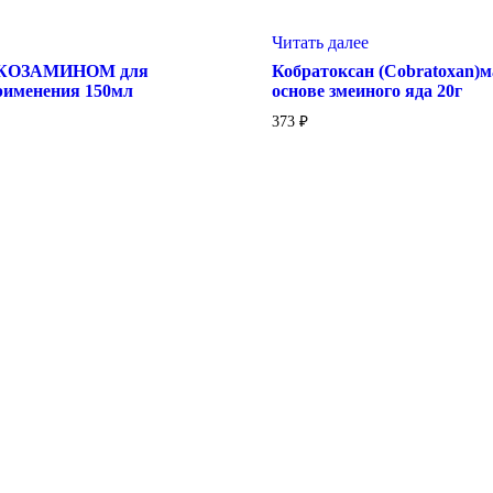
Читать далее
ЮКОЗАМИНОМ для
Кобратоксан (Cobratoxan)м
рименения 150мл
основе змеиного яда 20г
373
₽