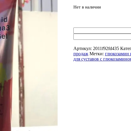
Нет в наличии
Артикул:
2011f92fd435
Кате
продаж
Метки:
глюкозамин 
для суставов с глюкозамино