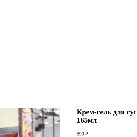
Крем-гель для су
165мл
590
₽