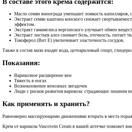
В составе этого крема содержится:
Масло семян винограда уменьшит ломкость капилляров, с
Экстракт семян каштана конского снижает свертываемост
эффектом.
Экстракт гамамелиса вергинского улучшает обмен веществ
Экстракт листьев алоэ снимает боль, отечность, питает т
Токоферол (Вит Е) увеличивает эластичность сосудов.
Также в состав мази входят вода, цетеариловый спирт, глицери
Показания:
Варикозное расширение вен
Тяжесть в ногах
Возникновение венозных звездочек
Люди с рисков развития варикоза: страдающие лишним в
Как применять и хранить?
Равномерно массирующими движениями втирать в места пораж
Крем от варикоза Vascovein Cream в вашей аптечке поможет ва