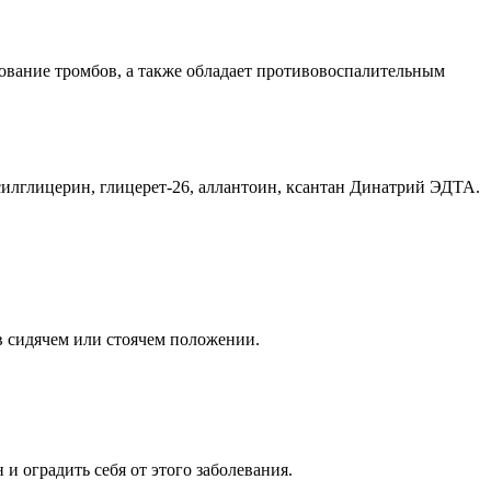
зование тромбов, а также обладает противовоспалительным
ексилглицерин, глицерет-26, аллантоин, ксантан Динатрий ЭДТА.
в сидячем или стоячем положении.
и оградить себя от этого заболевания.