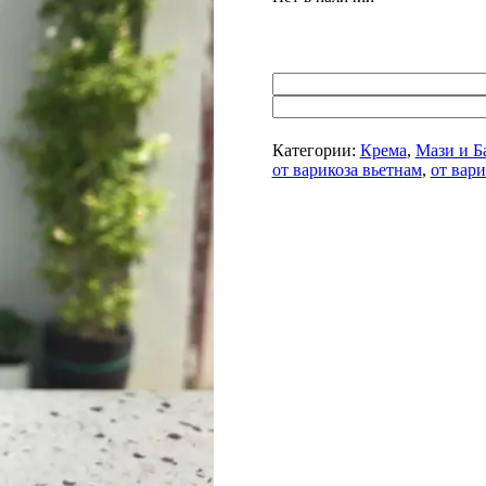
Категории:
Крема
,
Мази и Б
от варикоза вьетнам
,
от вари