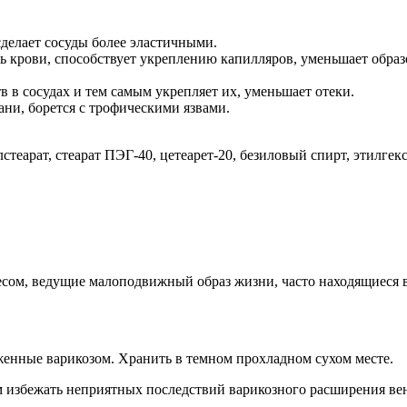
делает сосуды более эластичными.
ь крови, способствует укреплению капилляров, уменьшает обра
 в сосудах и тем самым укрепляет их, уменьшает отеки.
кани, борется с трофическими язвами.
лстеарат, стеарат ПЭГ-40, цетеарет-20, безиловый спирт, этилг
есом, ведущие малоподвижный образ жизни, часто находящиеся 
енные варикозом. Хранить в темном прохладном сухом месте.
м избежать неприятных последствий варикозного расширения вен 