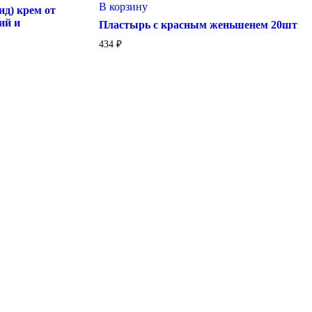
Пластырь
В корзину
ид) крем от
с
ий и
Пластырь с красным женьшенем 20шт
красным
женьшенем
434
₽
20шт