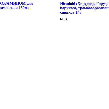
ЮКОЗАМИНОМ для
Hirudoid (Хирудоид, Гирудо
рименения 150мл
варикоза, тромбообразован
синяков 14г
615
₽