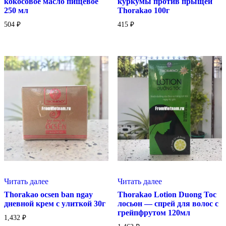
кокосовое масло пищевое
куркумы против прыщей
250 мл
Thorakao 100г
504
₽
415
₽
Читать далее
Читать далее
Thorakao ocsen ban ngay
Thorakao Lotion Duong Toc
дневной крем с улиткой 30г
лосьон — спрей для волос с
грейпфрутом 120мл
1,432
₽