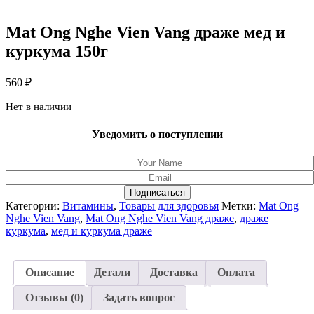
Mat Ong Nghe Vien Vang драже мед и
куркума 150г
560
₽
Нет в наличии
Уведомить о поступлении
Подписаться
Категории:
Витамины
,
Товары для здоровья
Метки:
Mat Ong
Nghe Vien Vang
,
Mat Ong Nghe Vien Vang драже
,
драже
куркума
,
мед и куркума драже
Описание
Детали
Доставка
Оплата
Отзывы (0)
Задать вопрос