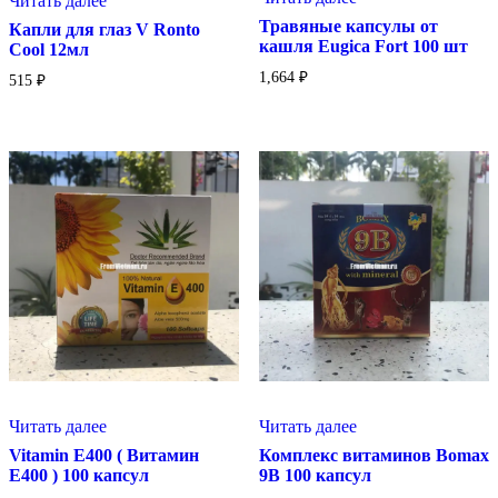
Читать далее
Травяные капсулы от
Капли для глаз V Ronto
кашля Eugica Fort 100 шт
Cool 12мл
1,664
₽
515
₽
Читать далее
Читать далее
Vitamin E400 ( Витамин
Комплекс витаминов Bomax
Е400 ) 100 капсул
9B 100 капсул