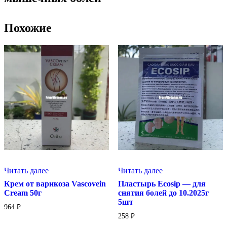
Похожие
Читать далее
Читать далее
Пластырь Ecosip — для
Крем от варикоза Vascovein
снятия болей до 10.2025г
Cream 50г
5шт
964
₽
258
₽