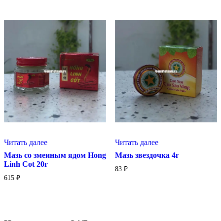
Читать далее
Читать далее
Мазь со змеиным ядом Hong
Мазь звездочка 4г
Linh Cot 20г
83
₽
615
₽