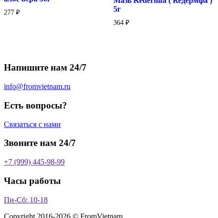
Мазь Kedermfa ( Кедермфа )
(
5г
277
₽
Кедермфа
)
364
₽
5г
Напишите нам 24/7
info@fromvietnam.ru
Есть вопросы?
Связаться с нами
Звоните нам 24/7
+7 (999) 445-98-99
Часы работы
Пн-Сб: 10-18
Copyright 2016-2026 © FromVietnam