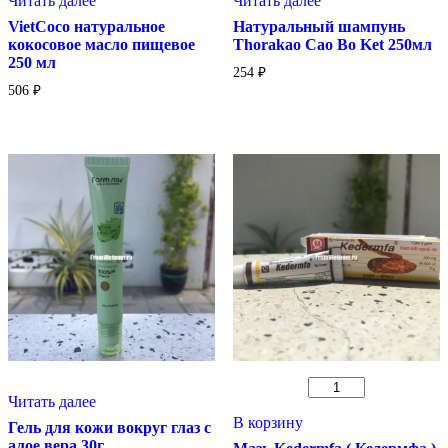
Читать далее
Читать далее
VietCoco натуральное
Натуральный шампунь
кокосовое масло пищевое
Thorakao Cao Bo Ket 250мл
250 мл
254
₽
506
₽
Количество
Читать далее
товара
Мазь
В корзину
Гель для кожи вокруг глаз с
Kedermfa
алое вера 30г