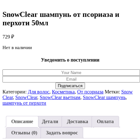
SnowClear шампунь от псориаза и
перхоти 50мл
729
₽
Нет в наличии
Уведомить о поступлении
Подписаться
Категории:
Для волос
,
Косметика
,
От псориаза
Метки:
Snow
Clear
,
SnowClear
,
SnowClear вьетнам
,
SnowClear шампунь
,
шампунь от перхоти
Описание
Детали
Доставка
Оплата
Отзывы (0)
Задать вопрос