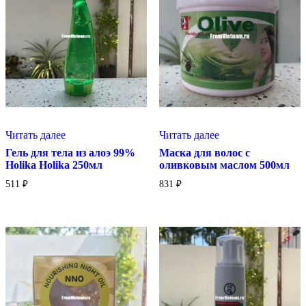
Читать далее
Читать далее
Гель для тела из алоэ 99%
Маска для волос с
Holika Holika 250мл
оливковым маслом 500мл
511
₽
831
₽