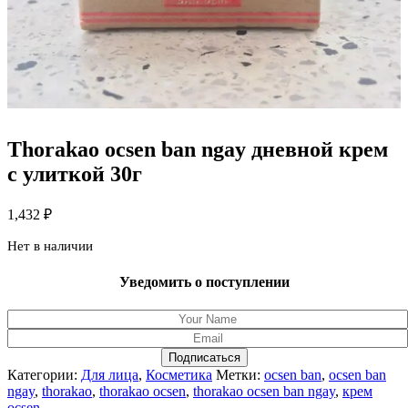
Thorakao ocsen ban ngay дневной крем
с улиткой 30г
1,432
₽
Нет в наличии
Уведомить о поступлении
Подписаться
Категории:
Для лица
,
Косметика
Метки:
ocsen ban
,
ocsen ban
ngay
,
thorakao
,
thorakao ocsen
,
thorakao ocsen ban ngay
,
крем
ocsen