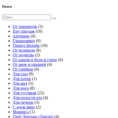
Поиск
Поиск
для:
3
От паразитов
3
1
т
Хит продаж
10
4
0
о
Артишок
4
т
9
т
в
Глюкозамин
9
о
т
о
а
1
Гинкго Билоба
10
в
о
8
в
р
0
От псориаза
8
а
2
в
т
а
а
т
От подагры
2
р
т
а
о
р
о
6
От кашля и боли в горле
6
а
о
р
в
о
в
4
т
От акне и прыщей
4
6
в
о
а
в
а
т
о
От грибков
6
9
т
а
в
р
р
о
в
Для глаз
9
т
1
о
р
о
о
в
а
Для почек
1
5
о
т
в
а
в
в
а
р
Для жкт
5
т
в
8
о
а
р
о
Для носа
8
о
а
т
в
р
2
а
в
Для суставов
22
в
р
о
а
о
2
4
Для полости рта
4
а
о
в
р
в
3
т
т
Для печени
3
р
в
а
т
2
о
о
С ядом змеи
2
о
р
1
о
т
в
в
Моринга
1
в
о
т
в
о
а
а
4
Гриб Линчжи (Линчи)
4