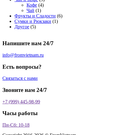
4
т
а
о
в
о
о
а
о
Кофе
4
1
т
о
р
в
в
в
р
в
Чай
1
т
о
в
а
о
а
6
Фрукты и Сладости
6
о
в
а
р
в
р
1
т
Сумки и Рюкзаки
1
5
в
а
р
а
о
т
о
Другое
5
т
а
р
о
в
о
в
о
р
а
в
в
а
Напишите нам 24/7
в
а
р
а
р
о
р
в
info@fromvietnam.ru
о
в
Есть вопросы?
Связаться с нами
Звоните нам 24/7
+7 (999) 445-98-99
Часы работы
Пн-Сб: 10-18