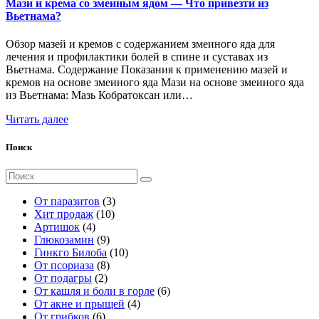
Мази и крема со змеиным ядом — Что привезти из
Вьетнама?
Обзор мазей и кремов с содержанием змеиного яда для
лечения и профилактики болей в спине и суставах из
Вьетнама. Содержание Показания к применению мазей и
кремов на основе змеиного яда Мази на основе змеиного яда
из Вьетнама: Мазь Кобратоксан или…
Читать далее
Поиск
Поиск
для:
3
От паразитов
3
1
т
Хит продаж
10
4
0
о
Артишок
4
т
9
т
в
Глюкозамин
9
о
т
о
а
1
Гинкго Билоба
10
в
о
8
в
р
0
От псориаза
8
а
2
в
т
а
а
т
От подагры
2
р
т
а
о
р
о
6
От кашля и боли в горле
6
а
о
р
в
о
в
4
т
От акне и прыщей
4
6
в
о
а
в
а
т
о
От грибков
6