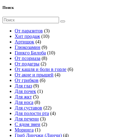
Поиск
Поиск
для:
3
От паразитов
3
1
т
Хит продаж
10
4
0
о
Артишок
4
т
9
т
в
Глюкозамин
9
о
т
о
а
1
Гинкго Билоба
10
в
о
8
в
р
0
От псориаза
8
а
2
в
т
а
а
т
От подагры
2
р
т
а
о
р
о
6
От кашля и боли в горле
6
а
о
р
в
о
в
4
т
От акне и прыщей
4
6
в
о
а
в
а
т
о
От грибков
6
9
т
а
в
р
р
о
в
Для глаз
9
т
1
о
р
о
о
в
а
Для почек
1
5
о
т
в
а
в
в
а
р
Для жкт
5
т
в
8
о
а
р
о
Для носа
8
о
а
т
в
р
2
а
в
Для суставов
22
в
р
о
а
о
2
4
Для полости рта
4
а
о
в
р
в
3
т
т
Для печени
3
р
в
а
т
2
о
о
С ядом змеи
2
о
р
1
о
т
в
в
Моринга
1
в
о
т
в
о
а
а
4
Гриб Линчжи (Линчи)
4