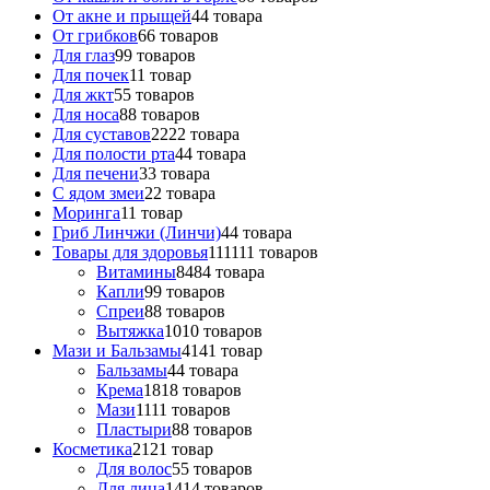
От акне и прыщей
4
4 товара
От грибков
6
6 товаров
Для глаз
9
9 товаров
Для почек
1
1 товар
Для жкт
5
5 товаров
Для носа
8
8 товаров
Для суставов
22
22 товара
Для полости рта
4
4 товара
Для печени
3
3 товара
С ядом змеи
2
2 товара
Моринга
1
1 товар
Гриб Линчжи (Линчи)
4
4 товара
Товары для здоровья
111
111 товаров
Витамины
84
84 товара
Капли
9
9 товаров
Спреи
8
8 товаров
Вытяжка
10
10 товаров
Мази и Бальзамы
41
41 товар
Бальзамы
4
4 товара
Крема
18
18 товаров
Мази
11
11 товаров
Пластыри
8
8 товаров
Косметика
21
21 товар
Для волос
5
5 товаров
Для лица
14
14 товаров