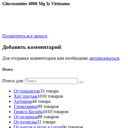
Glucosamine 4000 Mg Iz Vietnama
Посмотреть все записи
Добавить комментарий
Для отправки комментария вам необходимо
авторизоваться
.
Поиск
Поиск для:
От паразитов
3
3 товара
Хит продаж
10
10 товаров
Артишок
4
4 товара
Глюкозамин
9
9 товаров
Гинкго Билоба
10
10 товаров
От псориаза
8
8 товаров
От подагры
2
2 товара
От кашля и боли в горле
6
6 товаров