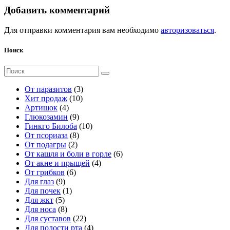
Добавить комментарий
Для отправки комментария вам необходимо
авторизоваться
.
Поиск
Поиск
для:
3
От паразитов
3
1
т
Хит продаж
10
4
0
о
Артишок
4
т
9
т
в
Глюкозамин
9
о
т
о
а
1
Гинкго Билоба
10
в
о
8
в
р
0
От псориаза
8
а
2
в
т
а
а
т
От подагры
2
р
т
а
о
р
о
6
От кашля и боли в горле
6
а
о
р
в
о
в
4
т
От акне и прыщей
4
6
в
о
а
в
а
т
о
От грибков
6
9
т
а
в
р
р
о
в
Для глаз
9
т
1
о
р
о
о
в
а
Для почек
1
5
о
т
в
а
в
в
а
р
Для жкт
5
т
в
8
о
а
р
о
Для носа
8
о
а
т
в
р
2
а
в
Для суставов
22
в
р
о
а
о
2
4
Для полости рта
4