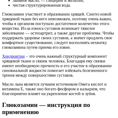
льняное масло; — глицерин и желатин;
чистая структурированная вода.
Глюкозамин участвует в образовании хрящей. Синтез новой
хрящевой ткани без него невозможен, поэтому очень важно,
чтобы в организм поступало достаточное количество этого
вещества. Из-за износа суставов возникает тяжелое
заболевание — остеоартрит, а также другие проблемы. Чтобы
поддержать здоровье своих суставов, а значит продлить свое
комфортное существование, следует восполнять нехватку
глюкозамина путем приема его извне.
Хондроитин
– это очень важный структурный компонент
хрящевой ткани и связок человека. Благодаря ему связки
имеют необходимую прочность и его участие в образовании
синовиальной жидкости помогает избежать болезненного
трения между поверхностями суставов.
Масло льна является лучшим источником Омега кислот и
витамина Е, также оно богато фосфором и кальцием, что
благоприятно влияет на укрепление костей и зубов.
Глюкозамин — инструкция по
применению