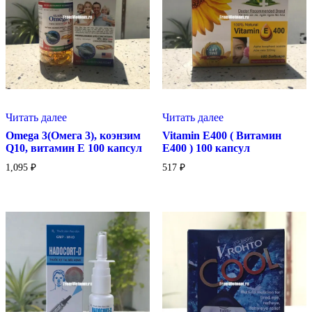
Читать далее
Читать далее
Omega 3(Омега 3), коэнзим
Vitamin E400 ( Витамин
Q10, витамин Е 100 капсул
Е400 ) 100 капсул
1,095
₽
517
₽