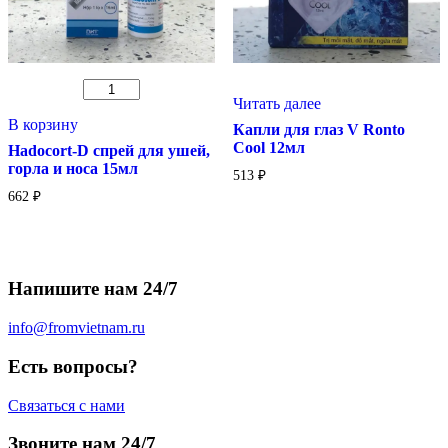
Количество
Читать далее
товара
Hadocort-
В корзину
Капли для глаз V Ronto
D
Cool 12мл
Hadocort-D спрей для ушей,
спрей
горла и носа 15мл
для
513
₽
ушей,
662
₽
горла
и
носа
15мл
Напишите нам 24/7
info@fromvietnam.ru
Есть вопросы?
Связаться с нами
Звоните нам 24/7