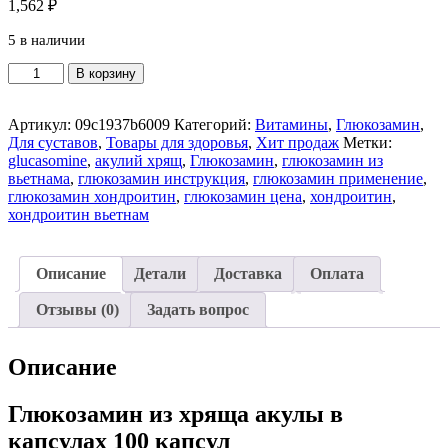
1,562
₽
5 в наличии
Количество
В корзину
товара
Глюкозамин
glucosamin
Артикул:
09c1937b6009
Категорий:
Витамины
,
Глюкозамин
,
из
Для суставов
,
Товары для здоровья
,
Хит продаж
Метки:
хряща
glucasomine
,
акулий хрящ
,
Глюкозамин
,
глюкозамин из
акулы
вьетнама
,
глюкозамин инструкция
,
глюкозамин применение
,
в
глюкозамин хондроитин
,
глюкозамин цена
,
хондроитин
,
капсулах
хондроитин вьетнам
100
капсул
Описание
Детали
Доставка
Оплата
Отзывы (0)
Задать вопрос
Описание
Глюкозамин из хряща акулы в
капсулах 100 капсул