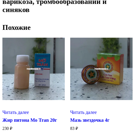
варикоза, тромбообразований и
синяков
Похожие
Читать далее
Читать далее
Жир питона Mo Tran 20г
Мазь звездочка 4г
230
₽
83
₽