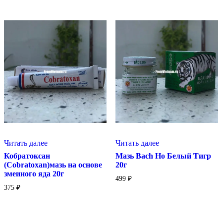
Читать далее
Читать далее
Кобратоксан
Мазь Bach Ho Белый Тигр
(Cobratoxan)мазь на основе
20г
змеиного яда 20г
499
₽
375
₽