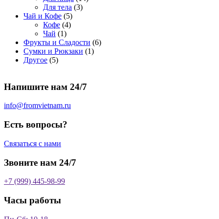
о
а
р
3
а
о
4
Для тела
3
5
в
р
о
т
р
в
т
Чай и Кофе
5
4
т
а
о
в
о
о
а
о
Кофе
4
1
т
о
р
в
в
в
р
в
Чай
1
т
о
в
а
о
а
6
Фрукты и Сладости
6
о
в
а
р
в
р
1
т
Сумки и Рюкзаки
1
5
в
а
р
а
о
т
о
Другое
5
т
а
р
о
в
о
в
о
р
а
в
в
а
Напишите нам 24/7
в
а
р
а
р
о
р
в
info@fromvietnam.ru
о
в
Есть вопросы?
Связаться с нами
Звоните нам 24/7
+7 (999) 445-98-99
Часы работы