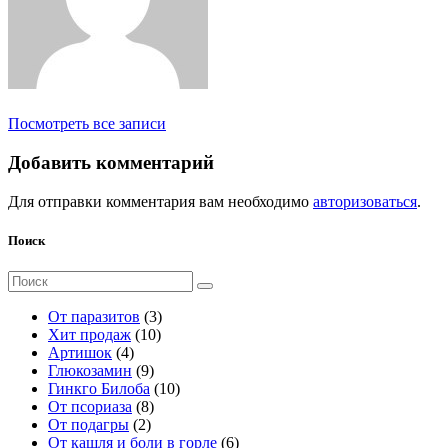
Посмотреть все записи
Добавить комментарий
Для отправки комментария вам необходимо
авторизоваться
.
Поиск
Поиск
для:
3
От паразитов
3
1
т
Хит продаж
10
4
0
о
Артишок
4
т
9
т
в
Глюкозамин
9
о
т
о
а
1
Гинкго Билоба
10
в
о
8
в
р
0
От псориаза
8
а
2
в
т
а
а
т
От подагры
2
р
т
а
о
р
о
6
От кашля и боли в горле
6