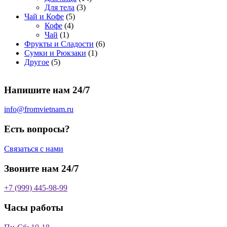
о
а
р
3
а
о
4
Для тела
3
5
в
р
о
т
р
в
т
Чай и Кофе
5
4
т
а
о
в
о
о
а
о
Кофе
4
1
т
о
р
в
в
в
р
в
Чай
1
т
о
в
а
о
а
6
Фрукты и Сладости
6
о
в
а
р
в
р
1
т
Сумки и Рюкзаки
1
5
в
а
р
а
о
т
о
Другое
5
т
а
р
о
в
о
в
о
р
а
в
в
а
Напишите нам 24/7
в
а
р
а
р
о
р
в
info@fromvietnam.ru
о
в
Есть вопросы?
Связаться с нами
Звоните нам 24/7
+7 (999) 445-98-99
Часы работы