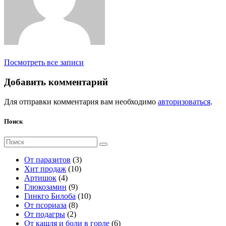
Посмотреть все записи
Добавить комментарий
Для отправки комментария вам необходимо
авторизоваться
.
Поиск
Поиск
для:
3
От паразитов
3
1
т
Хит продаж
10
4
0
о
Артишок
4
т
9
т
в
Глюкозамин
9
о
т
о
а
1
Гинкго Билоба
10
в
о
8
в
р
0
От псориаза
8
а
2
в
т
а
а
т
От подагры
2
р
т
а
о
р
о
6
От кашля и боли в горле
6