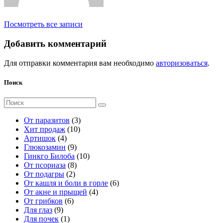
Посмотреть все записи
Добавить комментарий
Для отправки комментария вам необходимо
авторизоваться
.
Поиск
Поиск
для:
3
От паразитов
3
1
т
Хит продаж
10
4
0
о
Артишок
4
т
9
т
в
Глюкозамин
9
о
т
о
а
1
Гинкго Билоба
10
в
о
8
в
р
0
От псориаза
8
а
2
в
т
а
а
т
От подагры
2
р
т
а
о
р
о
6
От кашля и боли в горле
6
а
о
р
в
о
в
4
т
От акне и прыщей
4
6
в
о
а
в
а
т
о
От грибков
6
9
т
а
в
р
р
о
в
Для глаз
9
т
1
о
р
о
о
в
а
Для почек
1