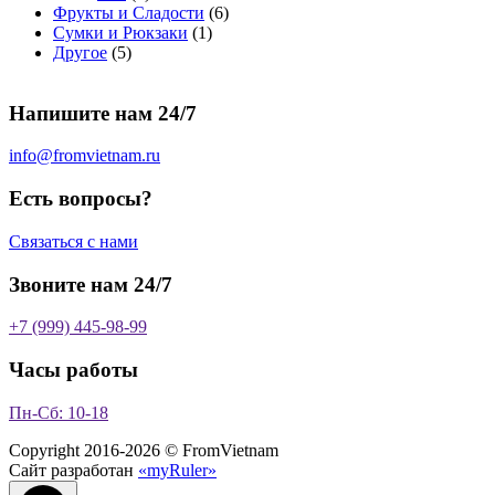
т
о
в
а
о
а
6
Фрукты и Сладости
6
о
в
а
р
в
р
1
т
Сумки и Рюкзаки
1
5
в
а
р
а
о
т
о
Другое
5
т
а
р
о
в
о
в
о
р
а
в
в
а
Напишите нам 24/7
в
а
р
а
р
о
р
в
info@fromvietnam.ru
о
в
Есть вопросы?
Связаться с нами
Звоните нам 24/7
+7 (999) 445-98-99
Часы работы
Пн-Сб: 10-18
Copyright 2016-2026 © FromVietnam
Сайт разработан
«myRuler»