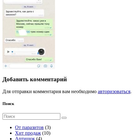
Добавить комментарий
Для отправки комментария вам необходимо
авторизоваться
.
Поиск
Поиск
для:
3
От паразитов
3
1
т
Хит продаж
10
4
0
о
Артишок
4