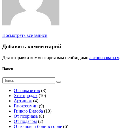
Посмотреть все записи
Добавить комментарий
Для отправки комментария вам необходимо
авторизоваться
.
Поиск
Поиск
для:
3
От паразитов
3
1
т
Хит продаж
10
4
0
о
Артишок
4
т
9
т
в
Глюкозамин
9
о
т
о
а
1
Гинкго Билоба
10
в
о
8
в
р
0
От псориаза
8
а
2
в
т
а
а
т
От подагры
2
р
т
а
о
р
о
6
От кашля и боли в горле
6