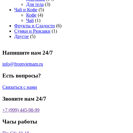
о
а
р
3
а
о
4
Для тела
3
5
в
р
о
т
р
в
т
Чай и Кофе
5
4
т
а
о
в
о
о
а
о
Кофе
4
1
т
о
р
в
в
в
р
в
Чай
1
т
о
в
а
о
а
6
Фрукты и Сладости
6
о
в
а
р
в
р
1
т
Сумки и Рюкзаки
1
5
в
а
р
а
о
т
о
Другое
5
т
а
р
о
в
о
в
о
р
а
в
в
а
Напишите нам 24/7
в
а
р
а
р
о
р
в
info@fromvietnam.ru
о
в
Есть вопросы?
Связаться с нами
Звоните нам 24/7
+7 (999) 445-98-99
Часы работы