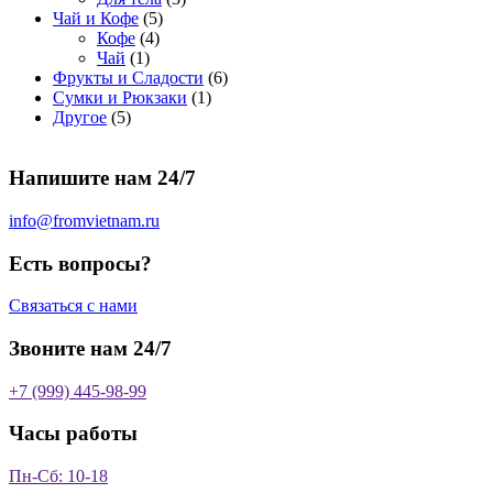
5
в
р
о
т
р
в
т
Чай и Кофе
5
4
т
а
о
в
о
о
а
о
Кофе
4
1
т
о
р
в
в
в
р
в
Чай
1
т
о
в
а
о
а
6
Фрукты и Сладости
6
о
в
а
р
в
р
1
т
Сумки и Рюкзаки
1
5
в
а
р
а
о
т
о
Другое
5
т
а
р
о
в
о
в
о
р
а
в
в
а
Напишите нам 24/7
в
а
р
а
р
о
р
в
info@fromvietnam.ru
о
в
Есть вопросы?
Связаться с нами
Звоните нам 24/7
+7 (999) 445-98-99
Часы работы
Пн-Сб: 10-18