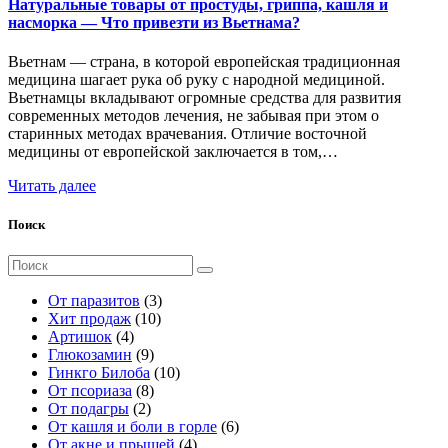
Натуральные товары от простуды, гриппа, кашля и
насморка — Что привезти из Вьетнама?
Вьетнам — страна, в которой европейская традиционная
медицина шагает рука об руку с народной медициной.
Вьетнамцы вкладывают огромные средства для развития
современных методов лечения, не забывая при этом о
старинных методах врачевания. Отличие восточной
медицины от европейской заключается в том,…
Читать далее
Поиск
Поиск
для:
3
От паразитов
3
1
т
Хит продаж
10
4
0
о
Артишок
4
т
9
т
в
Глюкозамин
9
о
т
о
а
1
Гинкго Билоба
10
в
о
8
в
р
0
От псориаза
8
а
2
в
т
а
а
т
От подагры
2
р
т
а
о
р
о
6
От кашля и боли в горле
6
а
о
р
в
о
в
4
т
От акне и прыщей
4