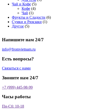
5
в
р
о
т
р
в
т
Чай и Кофе
5
4
т
а
о
в
о
о
а
о
Кофе
4
1
т
о
р
в
в
в
р
в
Чай
1
т
о
в
а
о
а
6
Фрукты и Сладости
6
о
в
а
р
в
р
1
т
Сумки и Рюкзаки
1
5
в
а
р
а
о
т
о
Другое
5
т
а
р
о
в
о
в
о
р
а
в
в
а
Напишите нам 24/7
в
а
р
а
р
о
р
в
info@fromvietnam.ru
о
в
Есть вопросы?
Связаться с нами
Звоните нам 24/7
+7 (999) 445-98-99
Часы работы
Пн-Сб: 10-18