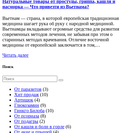
Натуральные товары от простуды, гриппа, кашля и
насморка — Что привезти из Вьетнама?
Вьетнам — страна, в которой европейская традиционная
медицина шагает рука об руку с народной медициной.
Вьетнамцы вкладывают огромные средства для развития
современных методов лечения, не забывая при этом о
старинных методах врачевания. Отличие восточной
медицины от европейской заключается в том,…
Читать далее
Поиск
Поиск
для:
3
От паразитов
3
1
т
Хит продаж
10
4
0
о
Артишок
4
т
9
т
в
Глюкозамин
9
о
т
о
а
1
Гинкго Билоба
10
в
о
8
в
р
0
От псориаза
8
а
2
в
т
а
а
т
От подагры
2
р
т
а
о
р
о
6
От кашля и боли в горле
6
а
о
р
в
о
в
4
т
От акне и прыщей
4