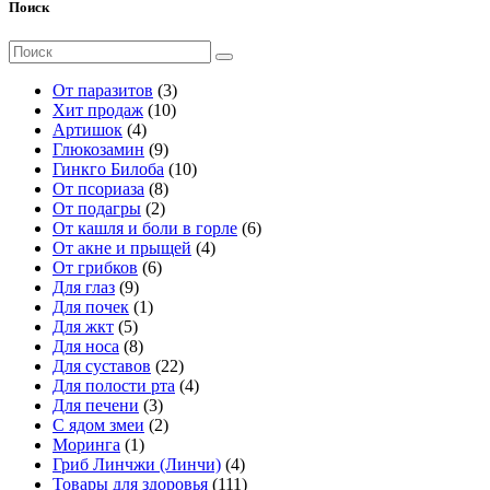
Поиск
Поиск
для:
3
От паразитов
3
1
т
Хит продаж
10
4
0
о
Артишок
4
т
9
т
в
Глюкозамин
9
о
т
о
а
1
Гинкго Билоба
10
в
о
8
в
р
0
От псориаза
8
а
2
в
т
а
а
т
От подагры
2
р
т
а
о
р
о
6
От кашля и боли в горле
6
а
о
р
в
о
в
4
т
От акне и прыщей
4
6
в
о
а
в
а
т
о
От грибков
6
9
т
а
в
р
р
о
в
Для глаз
9
т
1
о
р
о
о
в
а
Для почек
1
5
о
т
в
а
в
в
а
р
Для жкт
5
т
в
8
о
а
р
о
Для носа
8
о
а
т
в
р
2
а
в
Для суставов
22
в
р
о
а
о
2
4
Для полости рта
4
а
о
в
р
в
3
т
т
Для печени
3
р
в
а
т
2
о
о
С ядом змеи
2
о
р
1
о
т
в
в
Моринга
1
в
о
т
в
о
а
а
4
Гриб Линчжи (Линчи)
4
в
о
а
в
р
р
т
1
Товары для здоровья
111