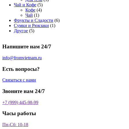
5
в
р
о
т
р
в
т
Чай и Кофе
5
4
т
а
о
в
о
о
а
о
Кофе
4
1
т
о
р
в
в
в
р
в
Чай
1
т
о
в
а
о
а
6
Фрукты и Сладости
6
о
в
а
р
в
р
1
т
Сумки и Рюкзаки
1
5
в
а
р
а
о
т
о
Другое
5
т
а
р
о
в
о
в
о
р
а
в
в
а
Напишите нам 24/7
в
а
р
а
р
о
р
в
info@fromvietnam.ru
о
в
Есть вопросы?
Связаться с нами
Звоните нам 24/7
+7 (999) 445-98-99
Часы работы
Пн-Сб: 10-18