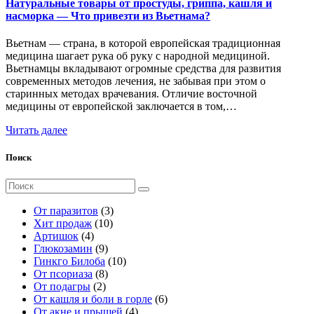
Натуральные товары от простуды, гриппа, кашля и
насморка — Что привезти из Вьетнама?
Вьетнам — страна, в которой европейская традиционная
медицина шагает рука об руку с народной медициной.
Вьетнамцы вкладывают огромные средства для развития
современных методов лечения, не забывая при этом о
старинных методах врачевания. Отличие восточной
медицины от европейской заключается в том,…
Читать далее
Поиск
Поиск
для:
3
От паразитов
3
1
т
Хит продаж
10
4
0
о
Артишок
4
т
9
т
в
Глюкозамин
9
о
т
о
а
1
Гинкго Билоба
10
в
о
8
в
р
0
От псориаза
8
а
2
в
т
а
а
т
От подагры
2
р
т
а
о
р
о
6
От кашля и боли в горле
6
а
о
р
в
о
в
4
т
От акне и прыщей
4