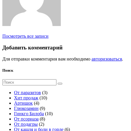
Посмотреть все записи
Добавить комментарий
Для отправки комментария вам необходимо
авторизоваться
.
Поиск
Поиск
для:
3
От паразитов
3
1
т
Хит продаж
10
4
0
о
Артишок
4
т
9
т
в
Глюкозамин
9
о
т
о
а
1
Гинкго Билоба
10
в
о
8
в
р
0
От псориаза
8
а
2
в
т
а
а
т
От подагры
2
р
т
а
о
р
о
6
От кашля и боли в горле
6