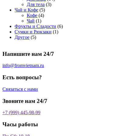
о
а
р
3
а
о
4
Для тела
3
5
в
р
о
т
р
в
т
Чай и Кофе
5
4
т
а
о
в
о
о
а
о
Кофе
4
1
т
о
р
в
в
в
р
в
Чай
1
т
о
в
а
о
а
6
Фрукты и Сладости
6
о
в
а
р
в
р
1
т
Сумки и Рюкзаки
1
5
в
а
р
а
о
т
о
Другое
5
т
а
р
о
в
о
в
о
р
а
в
в
а
Напишите нам 24/7
в
а
р
а
р
о
р
в
info@fromvietnam.ru
о
в
Есть вопросы?
Связаться с нами
Звоните нам 24/7
+7 (999) 445-98-99
Часы работы