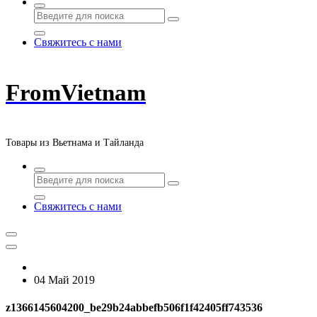
Свяжитесь с нами
FromVietnam
Товары из Вьетнама и Тайланда
Свяжитесь с нами
04 Май 2019
z1366145604200_be29b24abbefb506f1f42405ff743536