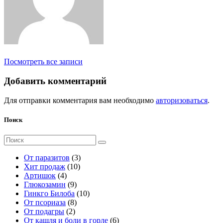
Посмотреть все записи
Добавить комментарий
Для отправки комментария вам необходимо
авторизоваться
.
Поиск
Поиск
для:
3
От паразитов
3
1
т
Хит продаж
10
4
0
о
Артишок
4
т
9
т
в
Глюкозамин
9
о
т
о
а
1
Гинкго Билоба
10
в
о
8
в
р
0
От псориаза
8
а
2
в
т
а
а
т
От подагры
2
р
т
а
о
р
о
6
От кашля и боли в горле
6