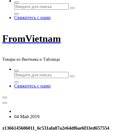
Свяжитесь с нами
FromVietnam
Товары из Вьетнама и Тайланда
Свяжитесь с нами
04 Май 2019
z1366145606011_6c531afa87a2e64df6ae6f33ed657554