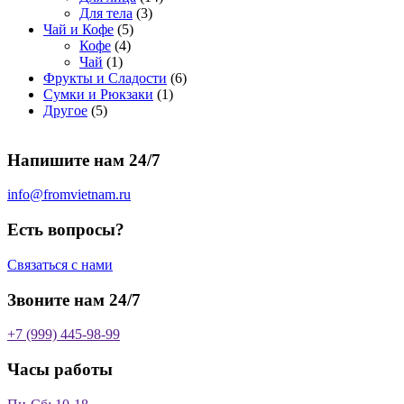
о
а
р
3
а
о
4
Для тела
3
5
в
р
о
т
р
в
т
Чай и Кофе
5
4
т
а
о
в
о
о
а
о
Кофе
4
1
т
о
р
в
в
в
р
в
Чай
1
т
о
в
а
о
а
6
Фрукты и Сладости
6
о
в
а
р
в
р
1
т
Сумки и Рюкзаки
1
5
в
а
р
а
о
т
о
Другое
5
т
а
р
о
в
о
в
о
р
а
в
в
а
Напишите нам 24/7
в
а
р
а
р
о
р
в
info@fromvietnam.ru
о
в
Есть вопросы?
Связаться с нами
Звоните нам 24/7
+7 (999) 445-98-99
Часы работы