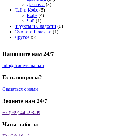
о
а
р
3
а
о
4
Для тела
3
5
в
р
о
т
р
в
т
Чай и Кофе
5
4
т
а
о
в
о
о
а
о
Кофе
4
1
т
о
р
в
в
в
р
в
Чай
1
т
о
в
а
о
а
6
Фрукты и Сладости
6
о
в
а
р
в
р
1
т
Сумки и Рюкзаки
1
5
в
а
р
а
о
т
о
Другое
5
т
а
р
о
в
о
в
о
р
а
в
в
а
Напишите нам 24/7
в
а
р
а
р
о
р
в
info@fromvietnam.ru
о
в
Есть вопросы?
Связаться с нами
Звоните нам 24/7
+7 (999) 445-98-99
Часы работы