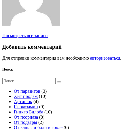
Посмотреть все записи
Добавить комментарий
Для отправки комментария вам необходимо
авторизоваться
.
Поиск
Поиск
для:
3
От паразитов
3
1
т
Хит продаж
10
4
0
о
Артишок
4
т
9
т
в
Глюкозамин
9
о
т
о
а
1
Гинкго Билоба
10
в
о
8
в
р
0
От псориаза
8
а
2
в
т
а
а
т
От подагры
2
р
т
а
о
р
о
6
От кашля и боли в горле
6