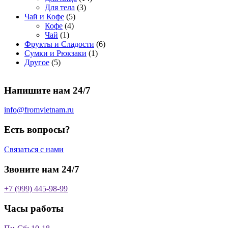
о
а
р
3
а
о
4
Для тела
3
5
в
р
о
т
р
в
т
Чай и Кофе
5
4
т
а
о
в
о
о
а
о
Кофе
4
1
т
о
р
в
в
в
р
в
Чай
1
т
о
в
а
о
а
6
Фрукты и Сладости
6
о
в
а
р
в
р
1
т
Сумки и Рюкзаки
1
5
в
а
р
а
о
т
о
Другое
5
т
а
р
о
в
о
в
о
р
а
в
в
а
Напишите нам 24/7
в
а
р
а
р
о
р
в
info@fromvietnam.ru
о
в
Есть вопросы?
Связаться с нами
Звоните нам 24/7
+7 (999) 445-98-99
Часы работы