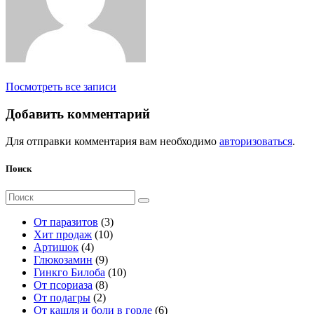
Посмотреть все записи
Добавить комментарий
Для отправки комментария вам необходимо
авторизоваться
.
Поиск
Поиск
для:
3
От паразитов
3
1
т
Хит продаж
10
4
0
о
Артишок
4
т
9
т
в
Глюкозамин
9
о
т
о
а
1
Гинкго Билоба
10
в
о
8
в
р
0
От псориаза
8
а
2
в
т
а
а
т
От подагры
2
р
т
а
о
р
о
6
От кашля и боли в горле
6