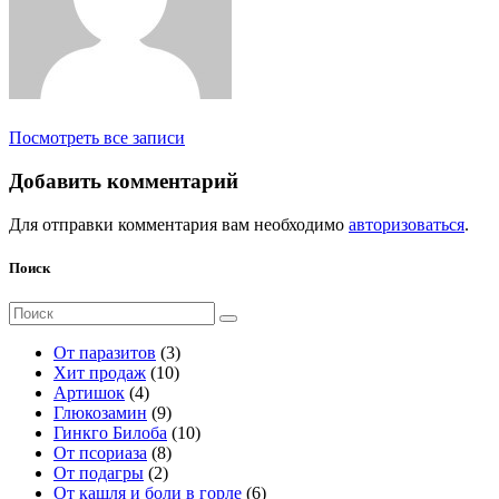
Посмотреть все записи
Добавить комментарий
Для отправки комментария вам необходимо
авторизоваться
.
Поиск
Поиск
для:
3
От паразитов
3
1
т
Хит продаж
10
4
0
о
Артишок
4
т
9
т
в
Глюкозамин
9
о
т
о
а
1
Гинкго Билоба
10
в
о
8
в
р
0
От псориаза
8
а
2
в
т
а
а
т
От подагры
2
р
т
а
о
р
о
6
От кашля и боли в горле
6