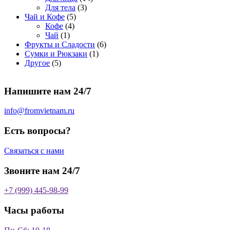
о
а
р
3
а
о
4
Для тела
3
5
в
р
о
т
р
в
т
Чай и Кофе
5
4
т
а
о
в
о
о
а
о
Кофе
4
1
т
о
р
в
в
в
р
в
Чай
1
т
о
в
а
о
а
6
Фрукты и Сладости
6
о
в
а
р
в
р
1
т
Сумки и Рюкзаки
1
5
в
а
р
а
о
т
о
Другое
5
т
а
р
о
в
о
в
о
р
а
в
в
а
Напишите нам 24/7
в
а
р
а
р
о
р
в
info@fromvietnam.ru
о
в
Есть вопросы?
Связаться с нами
Звоните нам 24/7
+7 (999) 445-98-99
Часы работы