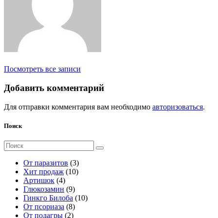
Посмотреть все записи
Добавить комментарий
Для отправки комментария вам необходимо
авторизоваться
.
Поиск
Поиск
для:
3
От паразитов
3
1
т
Хит продаж
10
4
0
о
Артишок
4
т
9
т
в
Глюкозамин
9
о
т
о
а
1
Гинкго Билоба
10
в
о
8
в
р
0
От псориаза
8
а
2
в
т
а
а
т
От подагры
2