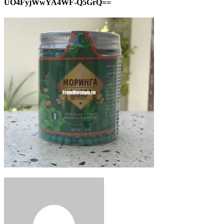
UO4FyjWwYA4WF-Q5GrQ==