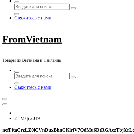
Свяжитесь с нами
FromVietnam
Товары из Вьетнама и Тайланда
Свяжитесь с нами
21 Мар 2019
nefFftaCrzLZ0lCVnDuxBhnCKlrfV7QdMu6DtRGAczTbjXr