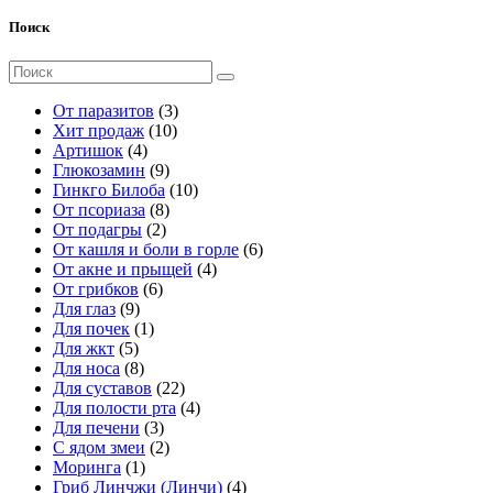
Поиск
Поиск
для:
3
От паразитов
3
1
т
Хит продаж
10
4
0
о
Артишок
4
т
9
т
в
Глюкозамин
9
о
т
о
а
1
Гинкго Билоба
10
в
о
8
в
р
0
От псориаза
8
а
2
в
т
а
а
т
От подагры
2
р
т
а
о
р
о
6
От кашля и боли в горле
6
а
о
р
в
о
в
4
т
От акне и прыщей
4
6
в
о
а
в
а
т
о
От грибков
6
9
т
а
в
р
р
о
в
Для глаз
9
т
1
о
р
о
о
в
а
Для почек
1
5
о
т
в
а
в
в
а
р
Для жкт
5
т
в
8
о
а
р
о
Для носа
8
о
а
т
в
р
2
а
в
Для суставов
22
в
р
о
а
о
2
4
Для полости рта
4
а
о
в
р
в
3
т
т
Для печени
3
р
в
а
т
2
о
о
С ядом змеи
2
о
р
1
о
т
в
в
Моринга
1
в
о
т
в
о
а
а
4
Гриб Линчжи (Линчи)
4