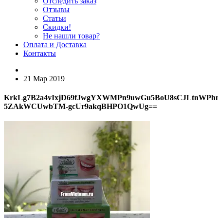
Отследить заказ
Отзывы
Статьи
Скидки!
Не нашли товар?
Оплата и Доставка
Контакты
21 Мар 2019
KrkLg7B2a4vIxjD69fJwgYXWMPn9uwGu5BoU8sCJLtnWP
5ZAkWCUwbTM-gcUr9akqBHPO1QwUg==