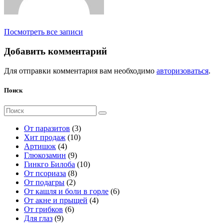
Посмотреть все записи
Добавить комментарий
Для отправки комментария вам необходимо
авторизоваться
.
Поиск
Поиск
для:
3
От паразитов
3
1
т
Хит продаж
10
4
0
о
Артишок
4
т
9
т
в
Глюкозамин
9
о
т
о
а
1
Гинкго Билоба
10
в
о
8
в
р
0
От псориаза
8
а
2
в
т
а
а
т
От подагры
2
р
т
а
о
р
о
6
От кашля и боли в горле
6
а
о
р
в
о
в
4
т
От акне и прыщей
4
6
в
о
а
в
а
т
о
От грибков
6
9
т
а
в
р
р
о
в
Для глаз
9