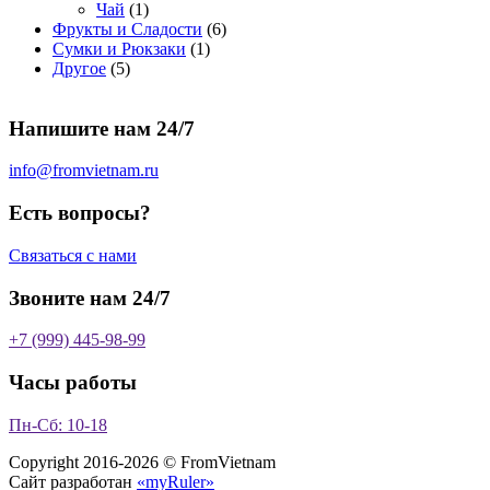
1
т
о
р
в
в
в
р
в
Чай
1
т
о
в
а
о
а
6
Фрукты и Сладости
6
о
в
а
р
в
р
1
т
Сумки и Рюкзаки
1
5
в
а
р
а
о
т
о
Другое
5
т
а
р
о
в
о
в
о
р
а
в
в
а
Напишите нам 24/7
в
а
р
а
р
о
р
в
info@fromvietnam.ru
о
в
Есть вопросы?
Связаться с нами
Звоните нам 24/7
+7 (999) 445-98-99
Часы работы
Пн-Сб: 10-18
Copyright 2016-2026 © FromVietnam
Сайт разработан
«myRuler»