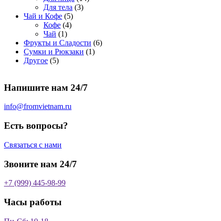
о
а
р
3
а
о
4
Для тела
3
5
в
р
о
т
р
в
т
Чай и Кофе
5
4
т
а
о
в
о
о
а
о
Кофе
4
1
т
о
р
в
в
в
р
в
Чай
1
т
о
в
а
о
а
6
Фрукты и Сладости
6
о
в
а
р
в
р
1
т
Сумки и Рюкзаки
1
5
в
а
р
а
о
т
о
Другое
5
т
а
р
о
в
о
в
о
р
а
в
в
а
Напишите нам 24/7
в
а
р
а
р
о
р
в
info@fromvietnam.ru
о
в
Есть вопросы?
Связаться с нами
Звоните нам 24/7
+7 (999) 445-98-99
Часы работы