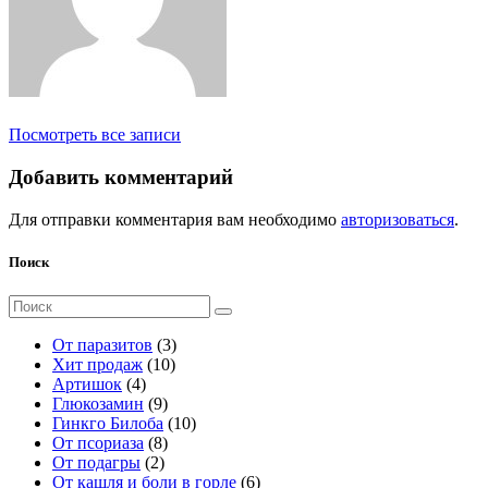
Посмотреть все записи
Добавить комментарий
Для отправки комментария вам необходимо
авторизоваться
.
Поиск
Поиск
для:
3
От паразитов
3
1
т
Хит продаж
10
4
0
о
Артишок
4
т
9
т
в
Глюкозамин
9
о
т
о
а
1
Гинкго Билоба
10
в
о
8
в
р
0
От псориаза
8
а
2
в
т
а
а
т
От подагры
2
р
т
а
о
р
о
6
От кашля и боли в горле
6