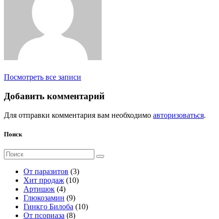
Посмотреть все записи
Добавить комментарий
Для отправки комментария вам необходимо
авторизоваться
.
Поиск
Поиск
для:
3
От паразитов
3
1
т
Хит продаж
10
4
0
о
Артишок
4
т
9
т
в
Глюкозамин
9
о
т
о
а
1
Гинкго Билоба
10
в
о
8
в
р
0
От псориаза
8