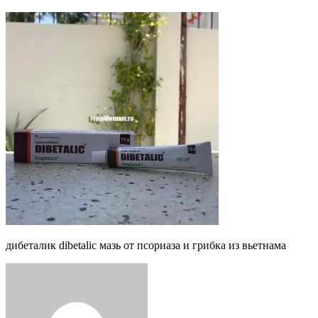
дибеталик dibetalic мазь от псориаза и грибка из вьетнама