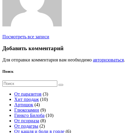
Посмотреть все записи
Добавить комментарий
Для отправки комментария вам необходимо
авторизоваться
.
Поиск
Поиск
для:
3
От паразитов
3
1
т
Хит продаж
10
4
0
о
Артишок
4
т
9
т
в
Глюкозамин
9
о
т
о
а
1
Гинкго Билоба
10
в
о
8
в
р
0
От псориаза
8
а
2
в
т
а
а
т
От подагры
2
р
т
а
о
р
о
6
От кашля и боли в горле
6