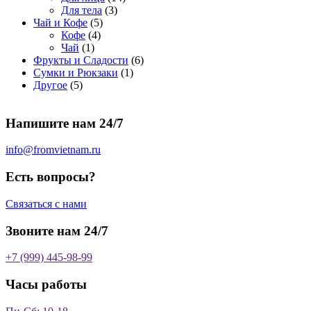
о
а
р
3
а
о
4
Для тела
3
5
в
р
о
т
р
в
т
Чай и Кофе
5
4
т
а
о
в
о
о
а
о
Кофе
4
1
т
о
р
в
в
в
р
в
Чай
1
т
о
в
а
о
а
6
Фрукты и Сладости
6
о
в
а
р
в
р
1
т
Сумки и Рюкзаки
1
5
в
а
р
а
о
т
о
Другое
5
т
а
р
о
в
о
в
о
р
а
в
в
а
Напишите нам 24/7
в
а
р
а
р
о
р
в
info@fromvietnam.ru
о
в
Есть вопросы?
Связаться с нами
Звоните нам 24/7
+7 (999) 445-98-99
Часы работы