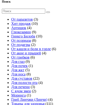
Поиск
Поиск
для:
3
От паразитов
3
1
т
Хит продаж
10
4
0
о
Артишок
4
т
9
т
в
Глюкозамин
9
о
т
о
а
1
Гинкго Билоба
10
в
о
8
в
р
0
От псориаза
8
а
2
в
т
а
а
т
От подагры
2
р
т
а
о
р
о
6
От кашля и боли в горле
6
а
о
р
в
о
в
4
т
От акне и прыщей
4
6
в
о
а
в
а
т
о
От грибков
6
9
т
а
в
р
р
о
в
Для глаз
9
т
1
о
р
о
о
в
а
Для почек
1
5
о
т
в
а
в
в
а
р
Для жкт
5
т
в
8
о
а
р
о
Для носа
8
о
а
т
в
р
2
а
в
Для суставов
22
в
р
о
а
о
2
4
Для полости рта
4
а
о
в
р
в
3
т
т
Для печени
3
р
в
а
т
2
о
о
С ядом змеи
2
о
р
1
о
т
в
в
Моринга
1
в
о
т
в
о
а
а
4
Гриб Линчжи (Линчи)
4
в
о
а
в
р
р
т
1
Товары для здоровья
111