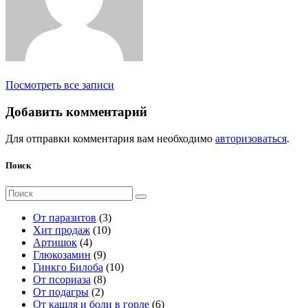
Посмотреть все записи
Добавить комментарий
Для отправки комментария вам необходимо
авторизоваться
.
Поиск
Поиск
для:
3
От паразитов
3
1
т
Хит продаж
10
4
0
о
Артишок
4
т
9
т
в
Глюкозамин
9
о
т
о
а
1
Гинкго Билоба
10
в
о
8
в
р
0
От псориаза
8
а
2
в
т
а
а
т
От подагры
2
р
т
а
о
р
о
6
От кашля и боли в горле
6