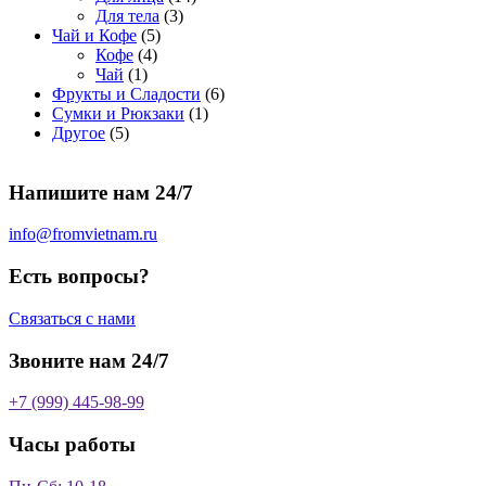
о
а
р
3
а
о
4
Для тела
3
5
в
р
о
т
р
в
т
Чай и Кофе
5
4
т
а
о
в
о
о
а
о
Кофе
4
1
т
о
р
в
в
в
р
в
Чай
1
т
о
в
а
о
а
6
Фрукты и Сладости
6
о
в
а
р
в
р
1
т
Сумки и Рюкзаки
1
5
в
а
р
а
о
т
о
Другое
5
т
а
р
о
в
о
в
о
р
а
в
в
а
Напишите нам 24/7
в
а
р
а
р
о
р
в
info@fromvietnam.ru
о
в
Есть вопросы?
Связаться с нами
Звоните нам 24/7
+7 (999) 445-98-99
Часы работы